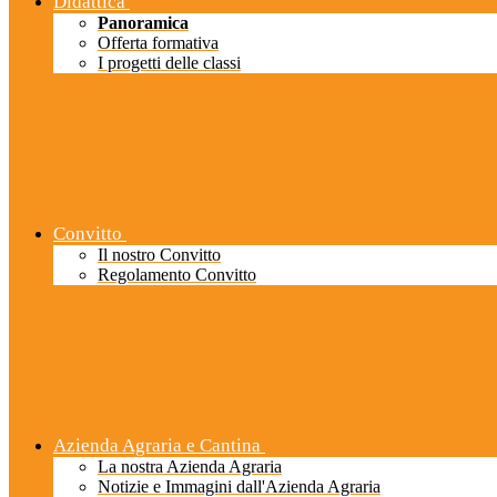
Didattica
Panoramica
Offerta formativa
I progetti delle classi
Convitto
Il nostro Convitto
Regolamento Convitto
Azienda Agraria e Cantina
La nostra Azienda Agraria
Notizie e Immagini dall'Azienda Agraria