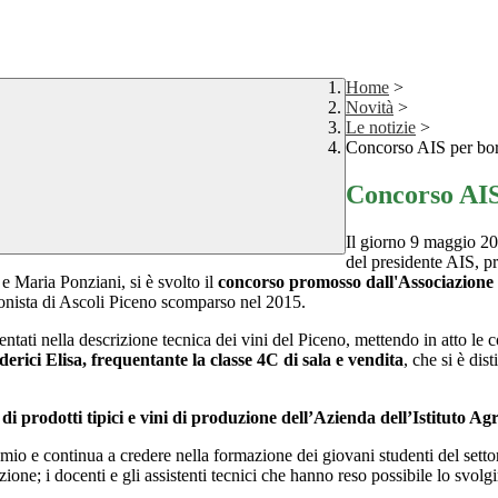
Home
>
Novità
>
Le notizie
>
Concorso AIS per bor
Concorso AIS
Il giorno 9 maggio 202
del presidente AIS, pr
e Maria Ponziani, si è svolto il
concorso promosso dall'Associazione 
onista di Ascoli Piceno scomparso nel 2015.
entati nella descrizione tecnica dei vini del Piceno, mettendo in atto le c
derici Elisa, frequentante la classe 4C di sala e vendita
, che si è dist
 di prodotti tipici e vini di produzione dell’Azienda dell’Istituto Ag
mio e continua a credere nella formazione dei giovani studenti del settor
zione; i docenti e gli assistenti tecnici che hanno reso possibile lo svol