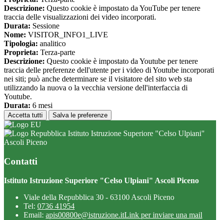
Descrizione:
Questo cookie è impostato da YouTube per tenere
traccia delle visualizzazioni dei video incorporati.
Durata:
Sessione
Nome:
VISITOR_INFO1_LIVE
Tipologia:
analitico
Proprieta:
Terza-parte
Descrizione:
Questo cookie è impostato da Youtube per tenere
traccia delle preferenze dell'utente per i video di Youtube incorporati
nei siti; può anche determinare se il visitatore del sito web sta
utilizzando la nuova o la vecchia versione dell'interfaccia di
Youtube.
Durata:
6 mesi
Accetta tutti
Salva le preferenze
Istituto Istruzione Superiore "Celso Ulpiani"
Ascoli Piceno
Contatti
Istituto Istruzione Superiore "Celso Ulpiani" Ascoli Piceno
Viale della Repubblica 30 - 63100 Ascoli Piceno
Tel:
0736 41954
Email:
apis00800e@istruzione.it
Link per inviare una mail