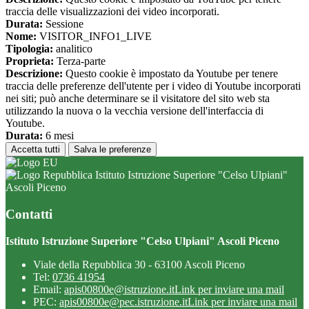
traccia delle visualizzazioni dei video incorporati.
Durata:
Sessione
Nome:
VISITOR_INFO1_LIVE
Tipologia:
analitico
Proprieta:
Terza-parte
Descrizione:
Questo cookie è impostato da Youtube per tenere
traccia delle preferenze dell'utente per i video di Youtube incorporati
nei siti; può anche determinare se il visitatore del sito web sta
utilizzando la nuova o la vecchia versione dell'interfaccia di
Youtube.
Durata:
6 mesi
Accetta tutti
Salva le preferenze
Istituto Istruzione Superiore "Celso Ulpiani"
Ascoli Piceno
Contatti
Istituto Istruzione Superiore "Celso Ulpiani" Ascoli Piceno
Viale della Repubblica 30 - 63100 Ascoli Piceno
Tel:
0736 41954
Email:
apis00800e@istruzione.it
Link per inviare una mail
PEC:
apis00800e@pec.istruzione.it
Link per inviare una mail