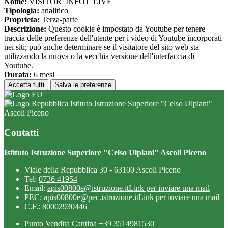
Nome:
VISITOR_INFO1_LIVE
Tipologia:
analitico
Proprieta:
Terza-parte
Descrizione:
Questo cookie è impostato da Youtube per tenere
traccia delle preferenze dell'utente per i video di Youtube incorporati
nei siti; può anche determinare se il visitatore del sito web sta
utilizzando la nuova o la vecchia versione dell'interfaccia di
Youtube.
Durata:
6 mesi
Accetta tutti
Salva le preferenze
Istituto Istruzione Superiore "Celso Ulpiani"
Ascoli Piceno
Contatti
Istituto Istruzione Superiore "Celso Ulpiani" Ascoli Piceno
Viale della Repubblica 30 - 63100 Ascoli Piceno
Tel:
0736 41954
Email:
apis00800e@istruzione.it
Link per inviare una mail
PEC:
apis00800e@pec.istruzione.it
Link per inviare una mail
C.F.: 80002930446
Punto Vendita Cantina +39 3514981530