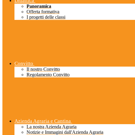
Didattica
Panoramica
Offerta formativa
I progetti delle classi
Convitto
Il nostro Convitto
Regolamento Convitto
Azienda Agraria e Cantina
La nostra Azienda Agraria
Notizie e Immagini dall'Azienda Agraria