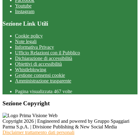
Facebook
Youtube
Instagram
Sezione Link Utili
Cookie policy
Note legali
Informativa Privacy
Ufficio Relazioni con il Pubblico
Dichiarazione di accessibilità
Obiettivi di accessibilità
Whistleblowing
Gestione consensi cookie
Amministrazione trasparente
Pagina visualizzata
467
volte
Sezione Copyright
Copyright 2026 | Engineered and powered by Gruppo Spaggiari
Parma S.p.A. | Divisione Publishing & New Social Media
Disclaimer trattamento dati personali