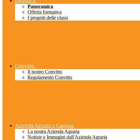
Didattica
Panoramica
Offerta formativa
I progetti delle classi
Convitto
Il nostro Convitto
Regolamento Convitto
Azienda Agraria e Cantina
La nostra Azienda Agraria
Notizie e Immagini dall'Azienda Agraria