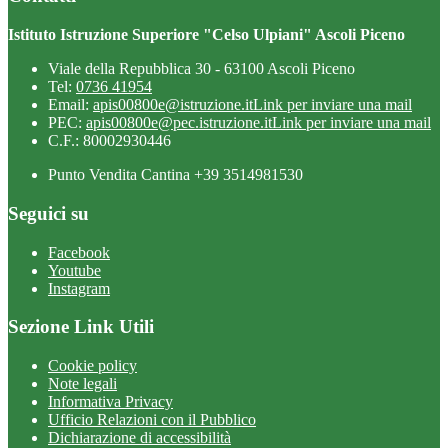
Istituto Istruzione Superiore "Celso Ulpiani" Ascoli Piceno
Viale della Repubblica 30 - 63100 Ascoli Piceno
Tel:
0736 41954
Email:
apis00800e@istruzione.it
Link per inviare una mail
PEC:
apis00800e@pec.istruzione.it
Link per inviare una mail
C.F.: 80002930446
Punto Vendita Cantina +39 3514981530
Seguici su
Facebook
Youtube
Instagram
Sezione Link Utili
Cookie policy
Note legali
Informativa Privacy
Ufficio Relazioni con il Pubblico
Dichiarazione di accessibilità