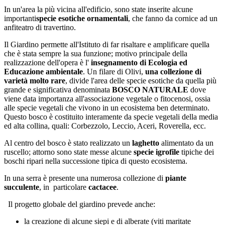
In un'area la più vicina all'edificio, sono state inserite alcune
importanti
specie esotiche ornamentali
, che fanno da cornice ad un
anfiteatro di travertino.
Il Giardino permette all'Istituto di far risaltare e amplificare quella
che è stata sempre la sua funzione; motivo principale della
realizzazione dell'opera è l'
insegnamento di Ecologia ed
Educazione ambientale
. Un filare di Olivi,
una collezione di
varietà molto rare
, divide l'area delle specie esotiche da quella più
grande e significativa denominata
BOSCO NATURALE
dove
viene data importanza all'associazione vegetale o fitocenosi, ossia
alle specie vegetali che vivono in un ecosistema ben determinato.
Questo bosco è costituito interamente da specie vegetali della media
ed alta collina, quali: Corbezzolo, Leccio, Aceri, Roverella, ecc.
Al centro del bosco è stato realizzato un
laghetto
alimentato da un
ruscello; attorno sono state messe alcune
specie igrofile
tipiche dei
boschi ripari nella successione tipica di questo ecosistema.
In una serra è presente una numerosa collezione di
piante
succulente
, in particolare
cactacee
.
Il progetto globale del giardino prevede anche:
la creazione di alcune siepi e di alberate (viti maritate