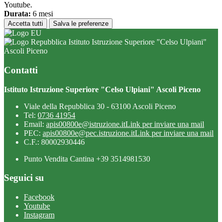
Youtube.
Durata:
6 mesi
Accetta tutti
Salva le preferenze
Istituto Istruzione Superiore "Celso Ulpiani"
Ascoli Piceno
Contatti
Istituto Istruzione Superiore "Celso Ulpiani" Ascoli Piceno
Viale della Repubblica 30 - 63100 Ascoli Piceno
Tel:
0736 41954
Email:
apis00800e@istruzione.it
Link per inviare una mail
PEC:
apis00800e@pec.istruzione.it
Link per inviare una mail
C.F.: 80002930446
Punto Vendita Cantina +39 3514981530
Seguici su
Facebook
Youtube
Instagram